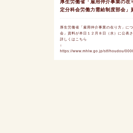
厚生労働省「雇用仲介事業の在
定分科会労働力需給制度部会」
厚生労働省「雇用仲介事業の在り方」に
会」資料が本日１２月８日（水）に公表
詳しくはこちら
↓
https://www.mhlw.go.jp/stf/houdou/0