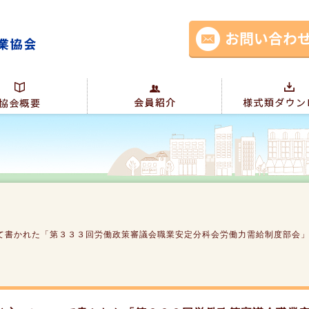
て書かれた「第３３３回労働政策審議会職業安定分科会労働力需給制度部会
。