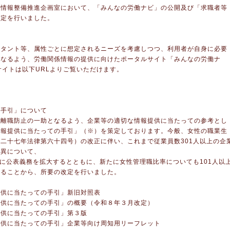
場情報整備推進企画室において、「みんなの労働ナビ」の公開及び「求職者等
改定を行いました。
ルタント等、属性ごとに想定されるニーズを考慮しつつ、利用者が自身に必要
となるよう、労働関係情報の提供に向けたポータルサイト「みんなの労働ナ
サイトは以下URLよりご覧いただけます。
の手引」について
期離職防止の一助となるよう、企業等の適切な情報提供に当たっての参考とし
情報提供に当たっての手引」（※）を策定しております。今般、女性の職業生
二十七年法律第六十四号）の改正に伴い、これまで従業員数301人以上の企
差異について、
業に公表義務を拡大するとともに、新たに女性管理職比率についても101人以
なることから、所要の改定を行いました。
提供に当たっての手引」新旧対照表
提供に当たっての手引」の概要（令和８年３月改定）
提供に当たっての手引」第３版
提供に当たっての手引」企業等向け周知用リーフレット