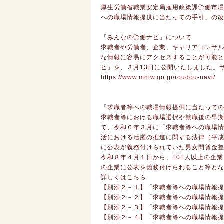
厚生労働省職業安定局雇用政策課労働市
への職場情報提供に当たっての手引」の
「みんなの労働ナビ」について
求職者や労働者、企業、キャリアコンサ
な情報に容易にアクセスすることが可能
ビ」を、３月13日に公開いたしました。
https://www.mhlw.go.jp/roudou-navi/
「求職者等への職場情報提供に当たって
求職者等における職場選択や就職後の早
て、令和６年３月に「求職者等への職場
活における活躍の推進に関する法律（平成
に公表が義務付けられていた男女間賃金
令和８年４月１日から、101人以上の企
の企業に公表を義務付けられること等と
詳しくはこちら
【別添２－１】「求職者等への職場情報
【別添２－２】「求職者等への職場情報
【別添２－３】「求職者等への職場情報
【別添２－４】「求職者等への職場情報